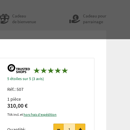
Cadeau
Cadeau pour
de bienvenue
parrainage
5 étoiles sur 5 (3 avis)
Réf.:
507
1 pièce
310,00 €
TVA incl. et
hors frais d'expédition
Quantité: