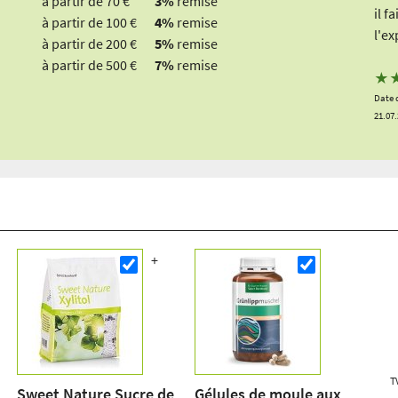
à partir de 70 €
3%
remise
il f
à partir de 100 €
4%
remise
l'ex
à partir de 200 €
5%
remise
à partir de 500 €
7%
remise
★
Date 
21.07
T
Sweet Nature Sucre de
Gélules de moule aux