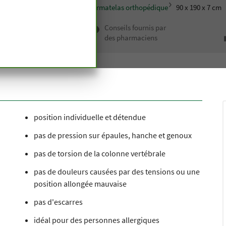
cialités
dormir relaxant
Surmatelas orthopédique
90 x 190 x 7 cm
 haut de
Conseils fournis par
depuis
des pharmaciens
n siècle
position individuelle et détendue
pas de pression sur épaules, hanche et genoux
pas de torsion de la colonne vertébrale
pas de douleurs causées par des tensions ou une
position allongée mauvaise
pas d'escarres
idéal pour des personnes allergiques