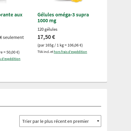
rante aux
Gélules oméga-3 supra
Baume du c
1000 mg
200 ml
120 gélules
4,95 €
17,50 €
 €
seulement
(par 200ml / 1 li
(par 165g / 1 kg = 106,06 €)
TVA incl. et
hors fr
re = 50,00 €)
TVA incl. et
hors frais d'expédition
is d'expédition