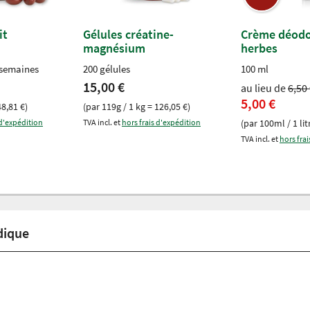
it
Gélules créatine-
Crème déodo
magnésium
herbes
 semaines
200 gélules
100 ml
15,00 €
au lieu de
6,50
5,00 €
48,81 €)
(par 119g / 1 kg = 126,05 €)
 d'expédition
TVA incl. et
hors frais d'expédition
(par 100ml / 1 lit
TVA incl. et
hors fra
dique