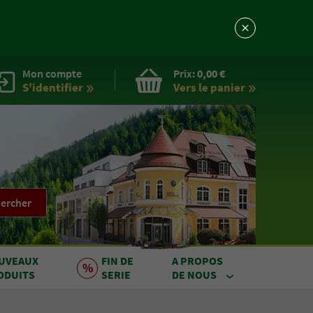
Mon compte
Prix:
0,00 €
S'identifier
Vers le
panier
ercher
UVEAUX
FIN DE
A PROPOS
ODUITS
SERIE
DE NOUS