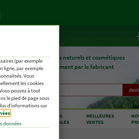
te
Service / Infos
epuis 1903, des remèdes naturels et cosmétiques
essaires (par exemple
fournis directement par le fabricant
en ligne, par exemple
sonnalisés. Vous
uellement les cookies
Rech
. Vous pouvez à tout
s le pied de page sous
plus d'informations sur
nnées
.
RODUITS
OFFRES
MEILLEURES
NO
 A À Z
SPÉCIALES
VENTES
PR
es données