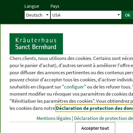
Langue
Pays
Ok
Accueil
Livraison
Commande direc
D
Chers clients, nous utilisons des cookies. Certains sont néc
pour le panier d'achat), d'autres servent à améliorer l'offre 
pour diffuser des annonces pertinentes ou des contenus per
pouvez choisir d'accepter tous les cookies, d'activer individ
souhaités en cliquant sur "
configuer
" ou de les refuser tous
moment modifier ou révoquer vos paramètres de cookies dan
"Réinitialiser les paramètres des cookies". Vous obtiendrez 
les cookies dans notre
Déclaration de protection des do
CATÉGORIES
DIFFÉRENTS
P
DE PRODUITS
THÈMES
DE
Mentions légales
|
Déclaration de protection d
Accepter tout