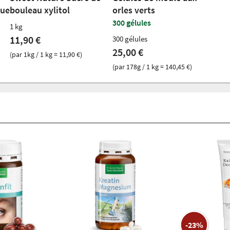
que
bouleau xylitol
orles verts
300 gélules
1 kg
11,90 €
300 gélules
25,00 €
(par 1kg / 1 kg = 11,90 €)
(par 178g / 1 kg = 140,45 €)
-23%