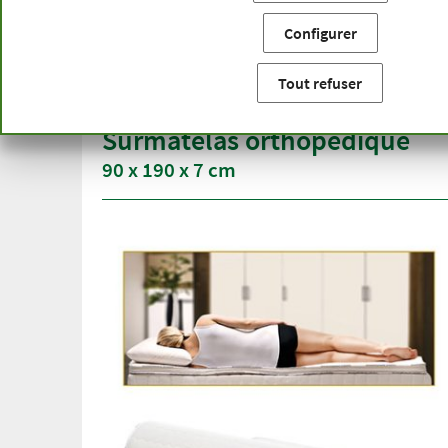
Vous êtes ici:
Accueil
Catégories de produits
Autres spé
Configurer
Livraison gratuite
Qualité
à partir de 50 €
gamme 
Tout refuser
pour l'Allemagne
plus d'u
Surmatelas orthopédique
90 x 190 x 7 cm