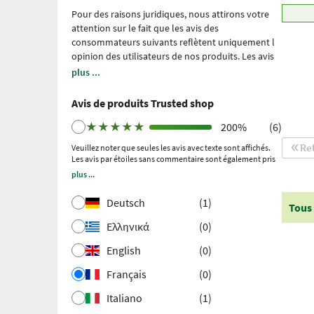
Pour des raisons juridiques, nous attirons votre
attention sur le fait que les avis des
consommateurs suivants reflètent uniquement l
́opinion des utilisateurs de nos produits. Les avis
sont redigés sans la moindre influences de notre
plus ...
part. Ils n ́ont été ni modifiés ni censurés, et ne
font aucunement l ́objet de notre propriété.
Avis de produits Trusted shop
Veuillez noter : il s’agit d’expériences personnelles
et individuelles, qui ne sont étayées par aucune
★
★
★
★
★
200%
(6)
étude scientifique. Nous utilisons Trusted Shops
Re
Veuillez noter que seules les avis avec texte sont affichés.
en tant que prestataire de services indépendant
Les avis par étoiles sans commentaire sont également pris
depuis 2021 pour la collecte des avis. Trusted
en compte dans le calcul de la note globale.
plus ...
Shops a pris des mesures pour s'assurer qu'il
s'agit bien des avis authentiques.
Plus
Deutsch
(1)
Tous 
d'informations
. Les avis plus anciens ont été
collectés via Trustpilot après un achat effectué et
Ελληνικά
(0)
une invitation ultérieure.
English
(0)
Français
(0)
Italiano
(1)