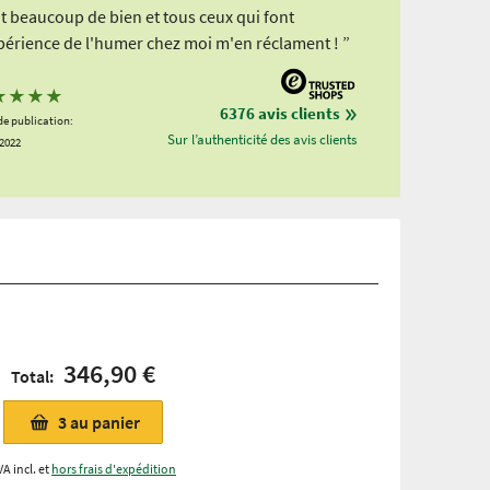
ait beaucoup de bien et tous ceux qui font
périence de l'humer chez moi m'en réclament ! ”
★
★
★
★
6376 avis clients
de publication:
Sur l’authenticité des avis clients
.2022
346,90 €
Total:
3
au panier
VA incl. et
hors frais d'expédition