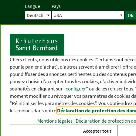
Langue
Pays
Ok
Accueil
Livraison
Commande direc
D
Chers clients, nous utilisons des cookies. Certains sont néc
pour le panier d'achat), d'autres servent à améliorer l'offre 
pour diffuser des annonces pertinentes ou des contenus per
pouvez choisir d'accepter tous les cookies, d'activer individ
souhaités en cliquant sur "
configuer
" ou de les refuser tous
moment modifier ou révoquer vos paramètres de cookies dan
"Réinitialiser les paramètres des cookies". Vous obtiendrez 
les cookies dans notre
Déclaration de protection des do
CATÉGORIES
DIFFÉRENTS
P
DE PRODUITS
THÈMES
DE
Mentions légales
|
Déclaration de protection d
Accepter tout