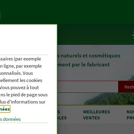
te
Service / Infos
epuis 1903, des remèdes naturels et cosmétiques
essaires (par exemple
fournis directement par le fabricant
en ligne, par exemple
sonnalisés. Vous
uellement les cookies
Rech
. Vous pouvez à tout
s le pied de page sous
plus d'informations sur
nnées
.
RODUITS
OFFRES
MEILLEURES
NO
 A À Z
SPÉCIALES
VENTES
PR
es données