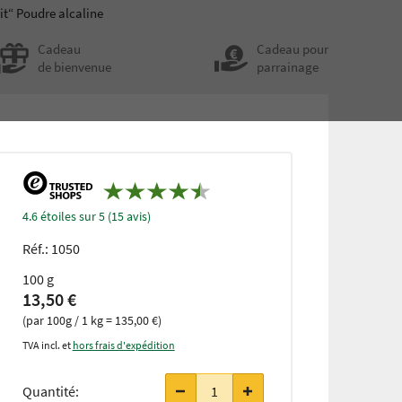
it“ Poudre alcaline
Cadeau
Cadeau pour
de bienvenue
parrainage
4.6 étoiles sur 5 (15 avis)
Réf.:
1050
100 g
13,50 €
(par 100g / 1 kg = 135,00 €)
TVA incl. et
hors frais d'expédition
à partir de
3 pièces
Quantité:
seulement