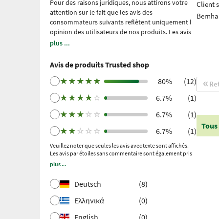
Pour des raisons juridiques, nous attirons votre
Client 
attention sur le fait que les avis des
Bernha
consommateurs suivants reflètent uniquement l
́opinion des utilisateurs de nos produits. Les avis
sont redigés sans la moindre influences de notre
plus ...
part. Ils n ́ont été ni modifiés ni censurés, et ne
font aucunement l ́objet de notre propriété.
Avis de produits Trusted shop
Veuillez noter : il s’agit d’expériences personnelles
et individuelles, qui ne sont étayées par aucune
★
★
★
★
★
80%
(12)
Re
étude scientifique. Nous utilisons Trusted Shops
★
★
★
★
☆
6.7%
(1)
en tant que prestataire de services indépendant
depuis 2021 pour la collecte des avis. Trusted
★
★
★
☆
☆
6.7%
(1)
Shops a pris des mesures pour s'assurer qu'il
Tous 
s'agit bien des avis authentiques.
Plus
★
★
☆
☆
☆
6.7%
(1)
d'informations
. Les avis plus anciens ont été
Veuillez noter que seules les avis avec texte sont affichés.
collectés via Trustpilot après un achat effectué et
Les avis par étoiles sans commentaire sont également pris
une invitation ultérieure.
en compte dans le calcul de la note globale.
plus ...
Deutsch
(8)
Ελληνικά
(0)
English
(0)