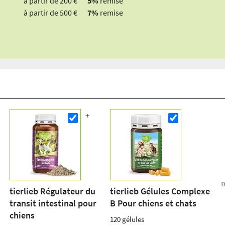
à partir de 200 €
5%
remise
à partir de 500 €
7%
remise
T
tierlieb Régulateur du
tierlieb Gélules Complexe
transit intestinal pour
B Pour chiens et chats
chiens
120 gélules