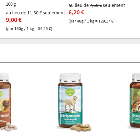
160 g
au lieu de
7,50 €
seulement
6,20 €
au lieu de
11,50 €
seulement
9,00 €
(par 48g / 1 kg = 129,17 €)
(par 160g / 1 kg = 56,25 €)