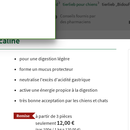
animaux - tierlieb Sanct Bernhard
tierlieb pour chiens
tierlieb „BidouF
 haut de
Conseils fournis par
depuis
des pharmaciens
n siècle
caline
pour une digestion légère
forme un mucus protecteur
neutralise l'excès d'acidité gastrique
active une énergie propice à la digestion
très bonne acceptation par les chiens et chats
Remise
à partir de 3 pièces
12,00 €
seulement
(par 100g / 1 kg = 120,00 €)