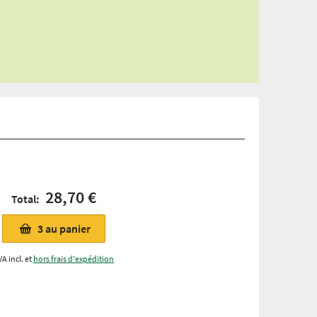
28,70 €
Total:
3
au panier
VA incl. et
hors frais d'expédition