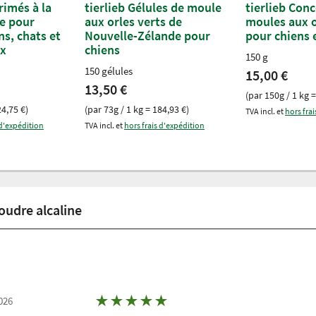
rimés à la
tierlieb Gélules de moule
tierlieb Con
re pour
aux orles verts de
moules aux o
ns, chats et
Nouvelle-Zélande pour
pour chiens 
ux
chiens
150 g
150 gélules
15,00 €
13,50 €
(par 150g / 1 kg =
24,75 €)
(par 73g / 1 kg = 184,93 €)
TVA incl. et
hors fra
 d'expédition
TVA incl. et
hors frais d'expédition
Poudre alcaline
★
★
★
★
★
026