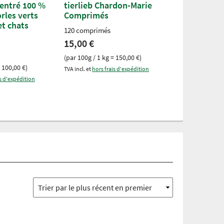
centré 100 %
tierlieb Chardon-Marie
tierlieb Co
rles verts
Comprimés
complexe i
et chats
chiens
120 comprimés
180 comprimé
15,00 €
15,00 €
(par 100g / 1 kg = 150,00 €)
 100,00 €)
(par 133g / 1 kg
TVA incl. et
hors frais d'expédition
is d'expédition
TVA incl. et
hors fr