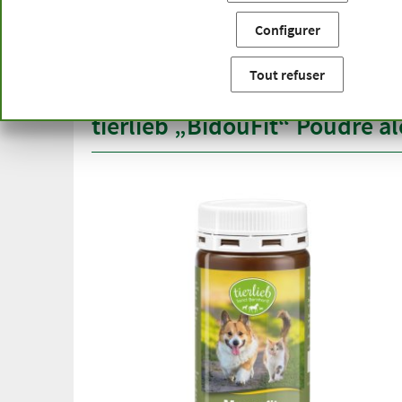
Vous êtes ici:
Accueil
Catégories de produits
Pour les 
Configurer
Livraison gratuite
Qualité
à partir de 50 €
gamme 
Tout refuser
pour l'Allemagne
plus d'u
tierlieb „BidouFit“ Poudre al