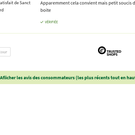
satisfait de Sanct
Apparemment cela convient mais petit soucis d
rd
boite
VÉRIFIÉE
tour
Afiicher les avis des consommateurs (les plus récents tout en hau