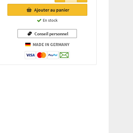
12,00 €
Ajouter au panier
(par 100g /
1 kg =
En stock
120,00 €)
Conseil personnel