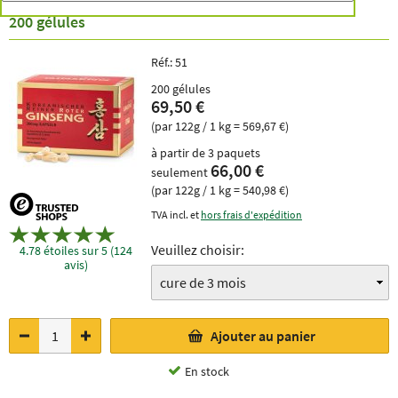
200 gélules
Réf.:
51
200 gélules
69,50 €
(par 122g / 1 kg = 569,67 €)
à partir de 3 paquets
66,00 €
seulement
(par 122g / 1 kg = 540,98 €)
TVA incl. et
hors frais d'expédition
Veuillez choisir:
4.78 étoiles sur 5 (124
avis)
Ajouter au panier
En stock