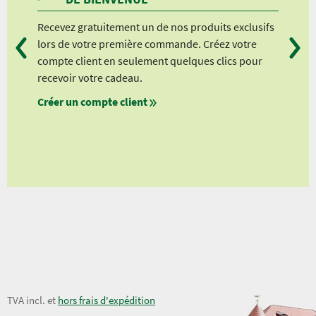
Recevez gratuitement un de nos produits exclusifs
Vou
lors de votre première commande. Créez votre
suiv
compte client en seulement quelques clics pour
à pa
recevoir votre cadeau.
à pa
Créer un compte client
à pa
à pa
nts
lients
69,50 €
TVA incl. et
hors frais d'expédition