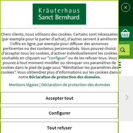
Langue
Pays
Ok
Chers clients, nous utilisons des cookies. Certains sont nécessaires
(par exemple pour le panier d'achat), d'autres servent à améliorer
l'offre en ligne, par exemple pour diffuser des annonces
pertinentes ou des contenus personnalisés. Vous pouvez choisir
d'accepter tous les cookies, d'activer individuellement les cookies
souhaités en cliquant sur "
configuer
" ou de les refuser tous. Vous
pouvez à tout moment modifier ou révoquer vos paramètres de
cookies dans le pied de page sous "Réinitialiser les paramètres des
cookies". Vous obtiendrez plus d'informations sur les cookies dans
CATÉGORIES
OFFRES
BEST-SELLER
MENU
notre
Déclaration de protection des données
.
Mentions légales
|
Déclaration de protection des données
Accepter tout
Livraison gratuite
Qualité haut de
à partir de 50 €
gamme depuis
pour l'Allemagne
plus d'un siècle
Configurer
Tout refuser
Gélules de ginseng rouge pur de Corée