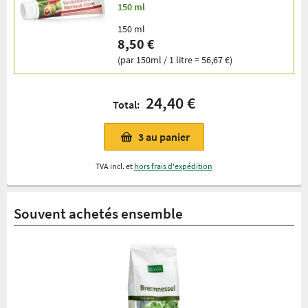
150 ml
150 ml
8,50 €
(par 150ml / 1 litre = 56,67 €)
24,40 €
Total:
3
au panier
TVA incl. et
hors frais d'expédition
Souvent achetés ensemble