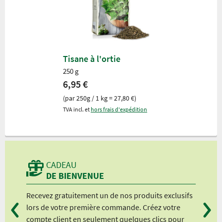
Tisane à l'ortie
250 g
6,95 €
(par 250g / 1 kg = 27,80 €)
TVA incl. et
hors frais d'expédition
CADEAU
DE BIENVENUE
Recevez gratuitement un de nos produits exclusifs
Vou
lors de votre première commande. Créez votre
suiv
compte client en seulement quelques clics pour