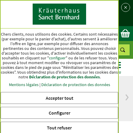
Langue
Pays
Ok
Chers clients, nous utilisons des cookies. Certains sont nécessaires
(par exemple pour le panier d'achat), d'autres servent à améliorer
l'offre en ligne, par exemple pour diffuser des annonces
pertinentes ou des contenus personnalisés. Vous pouvez choisir
d'accepter tous les cookies, d'activer individuellement les cookies
souhaités en cliquant sur "
configuer
" ou de les refuser tous. Vous
pouvez à tout moment modifier ou révoquer vos paramètres de
cookies dans le pied de page sous "Réinitialiser les paramètres des
cookies". Vous obtiendrez plus d'informations sur les cookies dans
CATÉGORIES
OFFRES
BEST-SELLER
MENU
notre
Déclaration de protection des données
.
Mentions légales
|
Déclaration de protection des données
Accepter tout
Livraison gratuite
Qualité haut de
à partir de 50 €
gamme depuis
pour l'Allemagne
plus d'un siècle
Configurer
Tout refuser
Infusion verte à l'avoine