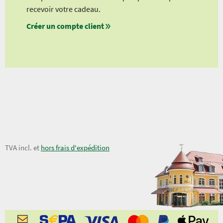
à pa
recevoir votre cadeau.
à pa
Créer un compte client
à pa
à pa
11,00 €
TVA incl. et
hors frais d'expédition